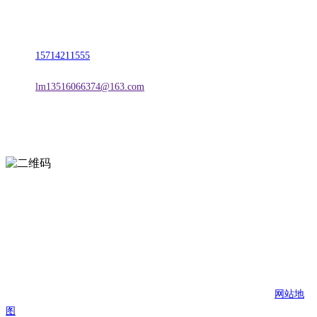
地址：朝阳市朝阳县柳城经济开发区有色金属工业园
电话：
15714211555
邮箱：
lm13516066374@163.com
扫一扫进入手机网站
页面版权归辽宁2026国际足联世界杯金属科技有限公司 所有
网站地
图