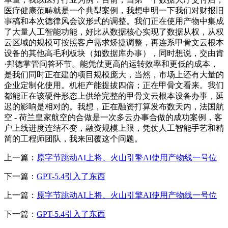
上一篇：
原字节跳动AI上将、火山引擎AI使用产物线一号位
下一篇：
GPT-5.4引入了东西
上一篇：
原字节跳动AI上将、火山引擎AI使用产物线一号位
下一篇：
GPT-5.4引入了东西