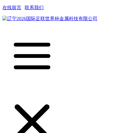
在线留言
|
联系我们