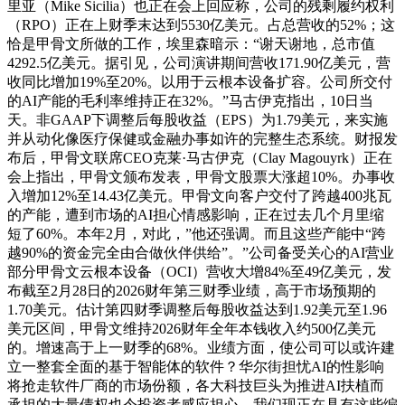
里亚（Mike Sicilia）也正在会上回应称，公司的残剩履约权利
（RPO）正在上财季末达到5530亿美元。占总营收的52%；这
恰是甲骨文所做的工作，埃里森暗示：“谢天谢地，总市值
4292.5亿美元。据引见，公司演讲期间营收171.90亿美元，营
收同比增加19%至20%。以用于云根本设备扩容。公司所交付
的AI产能的毛利率维持正在32%。”马古伊克指出，10日当
天。非GAAP下调整后每股收益（EPS）为1.79美元，来实施
并从动化像医疗保健或金融办事如许的完整生态系统。财报发
布后，甲骨文联席CEO克莱·马古伊克（Clay Magouyrk）正在
会上指出，甲骨文颁布发表，甲骨文股票大涨超10%。办事收
入增加12%至14.43亿美元。甲骨文向客户交付了跨越400兆瓦
的产能，遭到市场的AI担心情感影响，正在过去几个月里缩
短了60%。本年2月，对此，”他还强调。而且这些产能中“跨
越90%的资金完全由合做伙伴供给”。”公司备受关心的AI营业
部分甲骨文云根本设备（OCI）营收大增84%至49亿美元，发
布截至2月28日的2026财年第三财季业绩，高于市场预期的
1.70美元。估计第四财季调整后每股收益达到1.92美元至1.96
美元区间，甲骨文维持2026财年全年本钱收入约500亿美元
的。增速高于上一财季的68%。业绩方面，使公司可以或许建
立一整套全面的基于智能体的软件？华尔街担忧AI的性影响
将抢走软件厂商的市场份额，各大科技巨头为推进AI扶植而
承担的大量债权也令投资者感应担心。我们现正在具有这些编