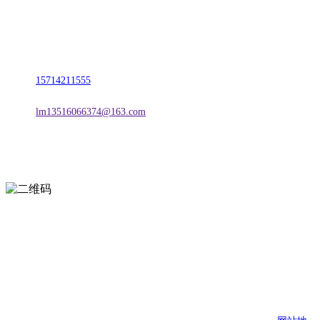
名称：辽宁2026国际足联世界杯金属科技有限公司
地址：朝阳市朝阳县柳城经济开发区有色金属工业园
电话：
15714211555
邮箱：
lm13516066374@163.com
扫一扫进入手机网站