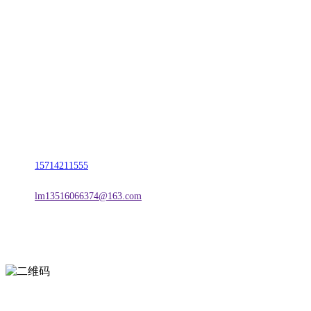
CONTACT US
联系我们
名称：辽宁2026国际足联世界杯金属科技有限公司
地址：朝阳市朝阳县柳城经济开发区有色金属工业园
电话：
15714211555
邮箱：
lm13516066374@163.com
扫一扫进入手机网站