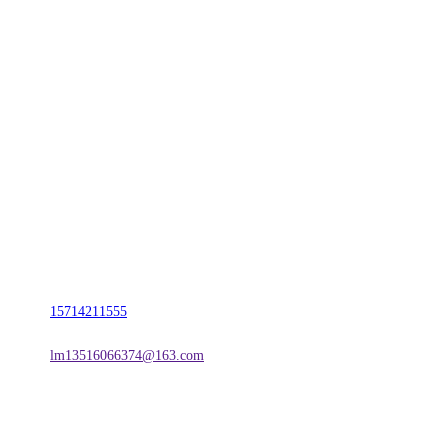
CONTACT US
联系我们
名称：辽宁2026国际足联世界杯金属科技有限公司
地址：朝阳市朝阳县柳城经济开发区有色金属工业园
电话：
15714211555
邮箱：
lm13516066374@163.com