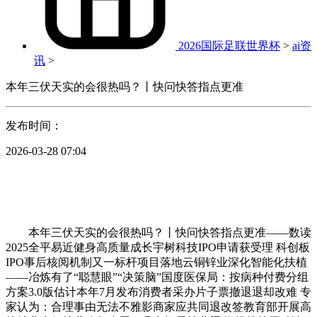
2026国际足联世界杯
>
ai资
讯
>
本年三伏天实的会很热吗？丨快问快答指点更准
发布时间：
2026-03-28 07:04
本年三伏天实的会很热吗？丨快问快答指点更准——数读
2025全平易近健身高质量成长宇树科技IPO申请获受理 科创板
IPO事后核阅机制又一标杆项目落地云铜锌业深化智能化扶植
——冶炼有了“聪慧眼”“决策脑”国度医保局：按病种付费分组
方案3.0版估计本年7月发布消费者采办片子票撤退退却改难 专
家认为：合理事由无法不雅影商家应共同退改签教育部开展高