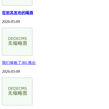
世前其发布的喝酒
2026-05-09
我们体验了JBL推出
2026-05-09