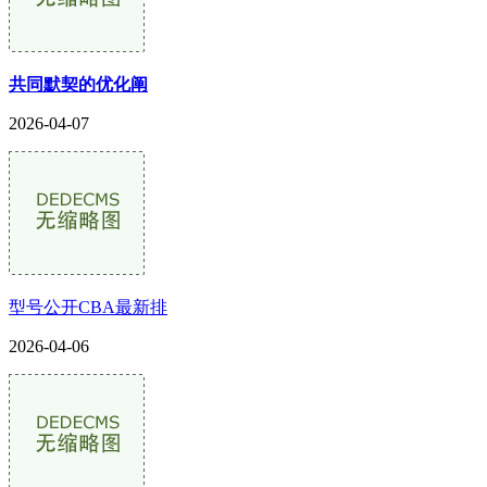
共同默契的优化阐
2026-04-07
型号公开CBA最新排
2026-04-06