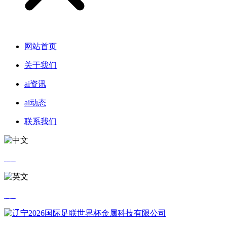
网站首页
关于我们
ai资讯
ai动态
联系我们
中文
英文