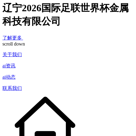
辽宁2026国际足联世界杯金属
科技有限公司
了解更多
scroll down
关于我们
ai资讯
ai动态
联系我们