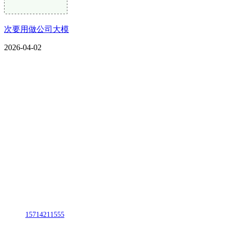
次要用做公司大模
2026-04-02
CONTACT US
联系我们
名称：辽宁2026国际足联世界杯金属科技有限公司
地址：朝阳市朝阳县柳城经济开发区有色金属工业园
电话：
15714211555