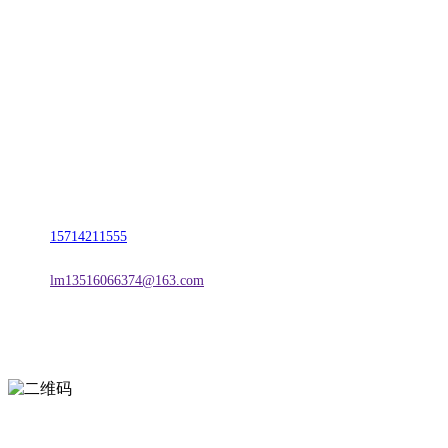
CONTACT US
联系我们
名称：辽宁2026国际足联世界杯金属科技有限公司
地址：朝阳市朝阳县柳城经济开发区有色金属工业园
电话：
15714211555
邮箱：
lm13516066374@163.com
扫一扫进入手机网站