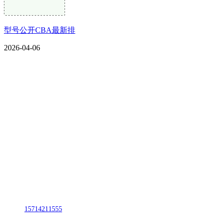
型号公开CBA最新排
2026-04-06
CONTACT US
联系我们
名称：辽宁2026国际足联世界杯金属科技有限公司
地址：朝阳市朝阳县柳城经济开发区有色金属工业园
电话：
15714211555