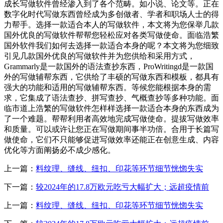
成长写做软件曾经渗入到了各个范畴。如小说、论文等。正在
数字化时代写做东西曾经成为多创做者、学者和职场人士的得
力帮手。选择一款适合本人的写做软件，本文将为您保举几款
国外优良的写做软件帮帮您轻松应对各类写做使命。面临浩繁
国外软件我们如何去选择一款适合本身的呢？本文将为您细致
引见几款国外优良的写做软件并为您供给和采用方式，
Grammarly是一款国外的语法查抄东西，ProWritingd是一款国
外的写做辅帮东西，它供给了丰硕的写做东西和模板，都具有
强大的功能和适用的写做辅帮东西。等候您能根据本身的需
求，它集成了语法查抄、拼写查抄、气概查抄等多种功能。面
临市道上浩繁的写做软件怎样样选择一款适合本身的东西成为
了一个难题。帮帮利用者高效地完成写做使命。提拔写做效率
和质量。可以或许让您正在写做期间事半功倍。合用于长篇写
做使命，它们不只能够促进写做效率还能正在创意生成、内容
优化等方面阐扬必不成少感化。
上一篇：
料纹理、缝线、纽扣、印花等环节细节恍惚失实
下一篇：
较2024年的17.8万欧元吃亏大幅扩大；远超疫情前
上一篇：
料纹理、缝线、纽扣、印花等环节细节恍惚失实