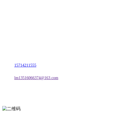
联系我们
名称：辽宁2026国际足联世界杯金属科技有限公司
地址：朝阳市朝阳县柳城经济开发区有色金属工业园
电话：
15714211555
邮箱：
lm13516066374@163.com
扫一扫进入手机网站