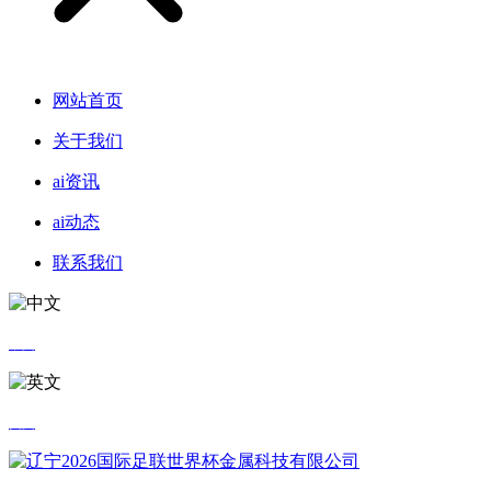
网站首页
关于我们
ai资讯
ai动态
联系我们
中文
英文