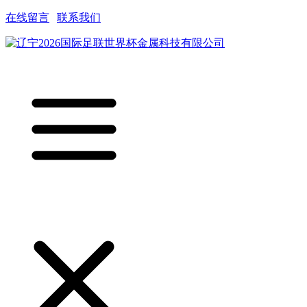
在线留言
|
联系我们