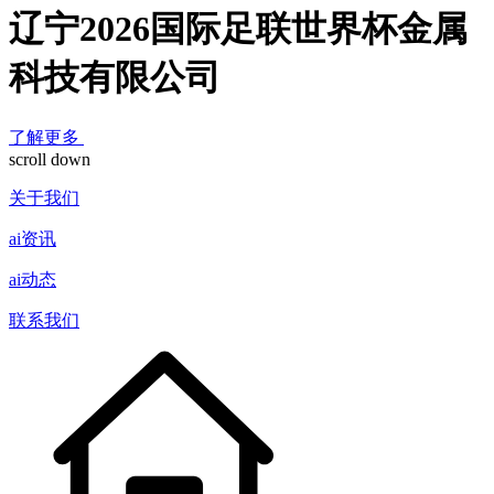
辽宁2026国际足联世界杯金属
科技有限公司
了解更多
scroll down
关于我们
ai资讯
ai动态
联系我们