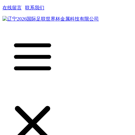
在线留言
|
联系我们