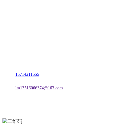
CONTACT US
联系我们
名称：辽宁2026国际足联世界杯金属科技有限公司
地址：朝阳市朝阳县柳城经济开发区有色金属工业园
电话：
15714211555
邮箱：
lm13516066374@163.com
扫一扫进入手机网站