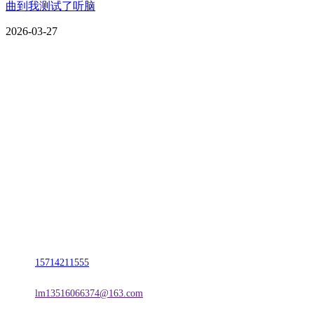
曲到我测试了听脑
2026-03-27
CONTACT US
联系我们
名称：辽宁2026国际足联世界杯金属科技有限公司
地址：朝阳市朝阳县柳城经济开发区有色金属工业园
电话：
15714211555
邮箱：
lm13516066374@163.com