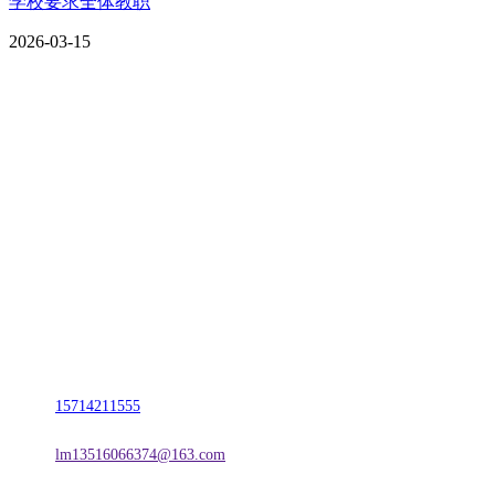
学校要求全体教职
2026-03-15
CONTACT US
联系我们
名称：辽宁2026国际足联世界杯金属科技有限公司
地址：朝阳市朝阳县柳城经济开发区有色金属工业园
电话：
15714211555
邮箱：
lm13516066374@163.com