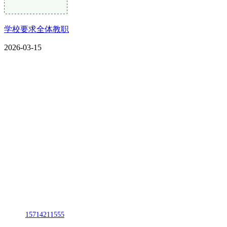
学校要求全体教职
2026-03-15
CONTACT US
联系我们
名称：辽宁2026国际足联世界杯金属科技有限公司
地址：朝阳市朝阳县柳城经济开发区有色金属工业园
电话：
15714211555