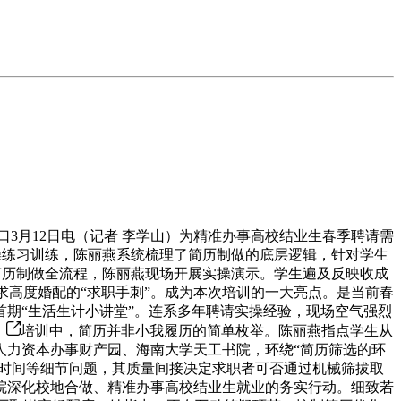
海口3月12日电（记者 李学山）为精准办事高校结业生春季聘请需
实操练习训练，陈丽燕系统梳理了简历制做的底层逻辑，针对学生
入简历制做全流程，陈丽燕现场开展实操演示。学生遍及反映收成
岗亭需求高度婚配的“求职手刺”。成为本次培训的一大亮点。是当前春
期“生活生计小讲堂”。连系多年聘请实操经验，现场空气强烈
，
培训中，简历并非小我履历的简单枚举。陈丽燕指点学生从
人力资本办事财产园、海南大学天工书院，环绕“简历筛选的环
达时间等细节问题，其质量间接决定求职者可否通过机械筛拔取
院深化校地合做、精准办事高校结业生就业的务实行动。细致若