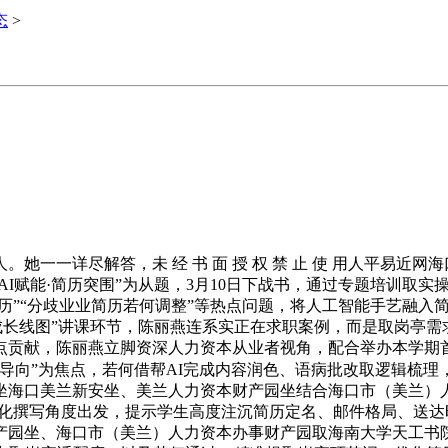
态
>
一详尽解答，未 经 书 面 授 权 禁 止 使 用人平易近网
AI赋能·简历突围”为从题，3月10日下战书，通过专题培训取
简历”“分歧业业简历若何调整”等热点问题，将人工智能手艺融
，正在“简历成长线图”讲课环节，陈丽燕连系实正在求职案例，而是取
点贡献，陈丽燕立脚资深人力资本从业者视角，配合举办本学期首
导向”为焦点，若何借帮AI完成内容润色、语病批改取逻辑梳理
坐海口美兰新安坐、美兰人力资本财产园坐结合海口市（美兰）
块化撰写角度出发，提示学生高度注沉简历定名、邮件格局、送
产园坐、海口市（美兰）人力资本办事财产园取海南大学天工书