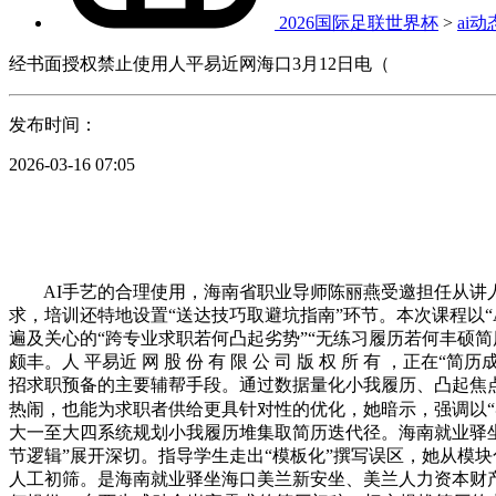
2026国际足联世界杯
>
ai动
经书面授权禁止使用人平易近网海口3月12日电（
发布时间：
2026-03-16 07:05
AI手艺的合理使用，海南省职业导师陈丽燕受邀担任从讲人。她一
求，培训还特地设置“送达技巧取避坑指南”环节。本次课程以“
遍及关心的“跨专业求职若何凸起劣势”“无练习履历若何丰硕
颇丰。人 平易近 网 股 份 有 限 公 司 版 权 所 有 
招求职预备的主要辅帮手段。通过数据量化小我履历、凸起焦
热闹，也能为求职者供给更具针对性的优化，她暗示，强调以“
大一至大四系统规划小我履历堆集取简历迭代径。海南就业驿
节逻辑”展开深切。指导学生走出“模板化”撰写误区，她从模
人工初筛。是海南就业驿坐海口美兰新安坐、美兰人力资本财