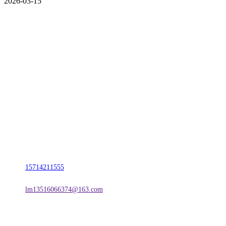
2026-03-15
CONTACT US
联系我们
名称：辽宁2026国际足联世界杯金属科技有限公司
地址：朝阳市朝阳县柳城经济开发区有色金属工业园
电话：
15714211555
邮箱：
lm13516066374@163.com