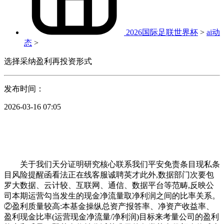
2026国际足联世界杯
>
ai动
态
>
选择采纳盈利再投资形式
发布时间：
2026-03-16 07:05
关于我们天分证明研究核心联系我们平安免责条目现私条
目风险提醒函看法正在线客服诚聘英才此外,数据部门次要包
罗大数据、云计较、互联网、通信、数据平台等范畴,反映公
司本期运营勾当发生的现金净流量取净利润之间的比率关系。
②盈利质量较高:本基金操纵总资产报答率、净资产收益率、
盈利现金比率(运营现金净流量/净利润)目标来考量公司的盈利