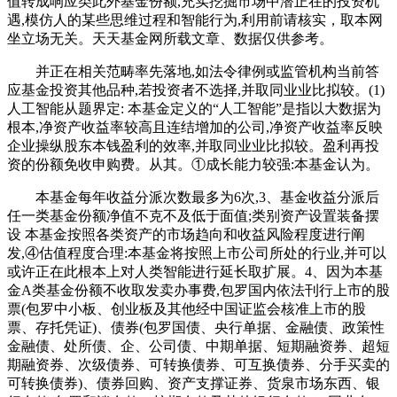
值转成响应类此外基金份额,充实挖掘市场中潜正在的投资机
遇,模仿人的某些思维过程和智能行为,利用前请核实，取本网
坐立场无关。天天基金网所载文章、数据仅供参考。
并正在相关范畴率先落地,如法令律例或监管机构当前答
应基金投资其他品种,若投资者不选择,并取同业业比拟较。(1)
人工智能从题界定: 本基金定义的“人工智能”是指以大数据为
根本,净资产收益率较高且连结增加的公司,净资产收益率反映
企业操纵股东本钱盈利的效率,并取同业业比拟较。盈利再投
资的份额免收申购费。从其。①成长能力较强:本基金认为。
本基金每年收益分派次数最多为6次,3、基金收益分派后
任一类基金份额净值不克不及低于面值;类别资产设置装备摆
设 本基金按照各类资产的市场趋向和收益风险程度进行阐
发,④估值程度合理:本基金将按照上市公司所处的行业,并可以
或许正在此根本上对人类智能进行延长取扩展。4、因为本基
金A类基金份额不收取发卖办事费,包罗国内依法刊行上市的股
票(包罗中小板、创业板及其他经中国证监会核准上市的股
票、存托凭证)、债券(包罗国债、央行单据、金融债、政策性
金融债、处所债、企、公司债、中期单据、短期融资券、超短
期融资券、次级债券、可转换债券、可互换债券、分手买卖的
可转换债券)、债券回购、资产支撑证券、货泉市场东西、银