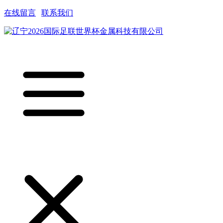
在线留言
|
联系我们