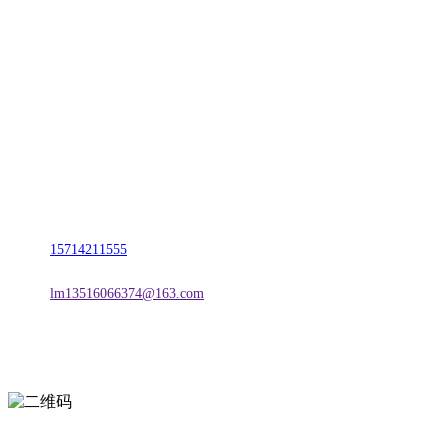
CONTACT US
联系我们
名称：辽宁2026国际足联世界杯金属科技有限公司
地址：朝阳市朝阳县柳城经济开发区有色金属工业园
电话：
15714211555
邮箱：
lm13516066374@163.com
扫一扫进入手机网站