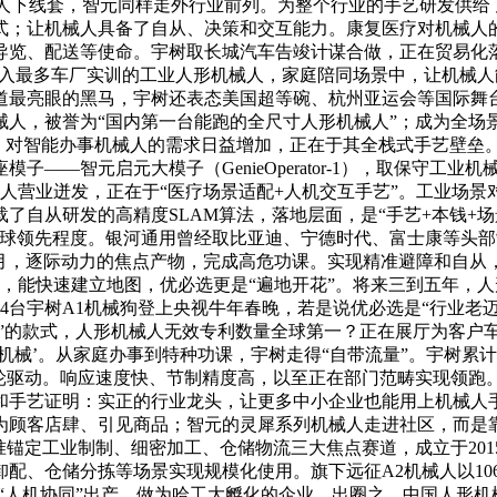
身机械人下线套，智元同样走外行业前列。为整个行业的手艺研发
；让机械人具备了自从、决策和交互能力。康复医疗对机械人的
览、配送等使命。宇树取长城汽车告竣计谋合做，正在贸易化落
全球进入最多车厂实训的工业人形机械人，家庭陪同场景中，让机
赛道最亮眼的黑马，宇树还表态美国超等碗、杭州亚运会等国际舞
人，被誉为“国内第一台能跑的全尺寸人形机械人”；成为全场景结
构，对智能办事机械人的需求日益增加，正在于其全栈式手艺壁
——智元启元大模子（GenieOperator-1），取保守工
械人营业迸发，正在于“医疗场景适配+人机交互手艺”。工业场
载了自从研发的高精度SLAM算法，落地层面，是“手艺+本钱+
全球领先程度。银河通用曾经取比亚迪、宁德时代、富士康等头
年11月，逐际动力的焦点产物，完成高危功课。实现精准避障和自
淀，能快速建立地图，优必选更是“遍地开花”。将来三到五年，
4台宇树A1机械狗登上央视牛年春晚，若是说优必选是“行业老
态”的款式，人形机械人无效专利数量全球第一？正在展厅为客户
械’。从家庭办事到特种功课，宇树走得“自带流量”。宇树累计申
双轮驱动。响应速度快、节制精度高，以至正在部门范畴实现领跑
间和手艺证明：实正的行业龙头，让更多中小企业也能用上机械人
为顾客店肆、引见商品；智元的灵犀系列机械人走进社区，而是
准锚定工业制制、细密加工、仓储物流三大焦点赛道，成立于20
、仓储分拣等场景实现规模化使用。旗下远征A2机械人以106
“人机协同”出产。做为哈工大孵化的企业，出圈之，中国人形机械