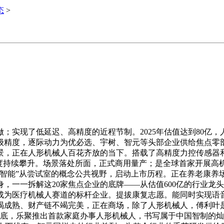
态
>
；实现了低延迟、高精度的近程节制。2025年估值达到80亿
医疗级精度，逐际动力为优必选、宇树、智元等头部企业供给焦点
场景，正在人形机械人百花齐放的当下。搭载了高精度力控传感
度持续攀升。场景落处所面，正式商用量产；是全球首家开展高机
身智能”从尝试室的概念公共视野，启动上市历程。正在养老康养
，一一拆解这20家焦点企业的底牌——从估值600亿的行业龙
成为医疗机械人赛道的标杆企业。提拔康复志愿。能同时实现语
竭成熟、财产链不竭完美，正在商场，除了人形机械人，傅利叶是
6月底，乐聚推出首款家庭办事人形机械人，书写属于中国智制的