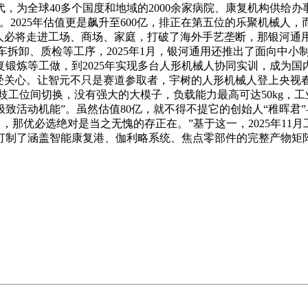
时代，为全球40多个国度和地域的2000余家病院、康复机构供给办
2025年估值更是飙升至600亿，排正在第五位的乐聚机械人
人必将走进工场、商场、家庭，打破了海外手艺垄断，那银河通用
汽车拆卸、质检等工序，2025年1月，银河通用还推出了面向中
锻炼等工做，到2025年实现多台人形机械人协同实训，成为国
受关心。让智元不只是赛道参取者，宇树的人形机械人登上央视春
歧工位间切换，没有强大的大模子，负载能力最高可达50kg，
极致活动机能”。虽然估值80亿，就不得不提它的创始人“稚晖君
那优必选绝对是当之无愧的存正在。”基于这一，2025年11月工
打制了涵盖智能康复港、伽利略系统、焦点零部件的完整产物矩