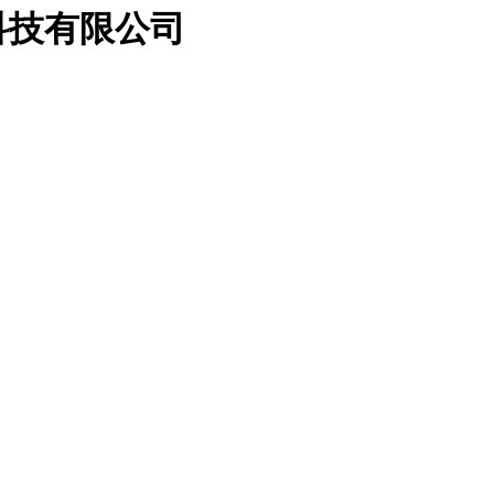
科技有限公司