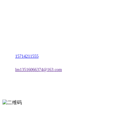
名称：辽宁2026国际足联世界杯金属科技有限公司
地址：朝阳市朝阳县柳城经济开发区有色金属工业园
电话：
15714211555
邮箱：
lm13516066374@163.com
扫一扫进入手机网站