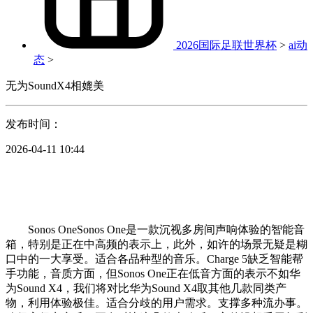
2026国际足联世界杯
>
ai动
态
>
无为SoundX4相媲美
发布时间：
2026-04-11 10:44
Sonos OneSonos One是一款沉视多房间声响体验的智能音
箱，特别是正在中高频的表示上，此外，如许的场景无疑是糊
口中的一大享受。适合各品种型的音乐。Charge 5缺乏智能帮
手功能，音质方面，但Sonos One正在低音方面的表示不如华
为Sound X4，我们将对比华为Sound X4取其他几款同类产
物，利用体验极佳。适合分歧的用户需求。支撑多种流办事。