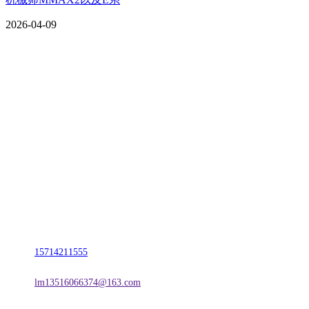
2026-04-09
CONTACT US
联系我们
名称：辽宁2026国际足联世界杯金属科技有限公司
地址：朝阳市朝阳县柳城经济开发区有色金属工业园
电话：
15714211555
邮箱：
lm13516066374@163.com