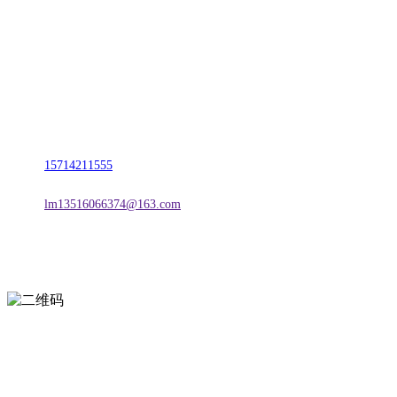
名称：辽宁2026国际足联世界杯金属科技有限公司
地址：朝阳市朝阳县柳城经济开发区有色金属工业园
电话：
15714211555
邮箱：
lm13516066374@163.com
扫一扫进入手机网站