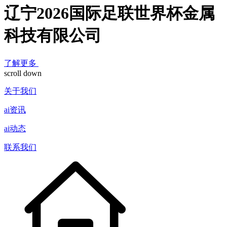
辽宁2026国际足联世界杯金属
科技有限公司
了解更多
scroll down
关于我们
ai资讯
ai动态
联系我们