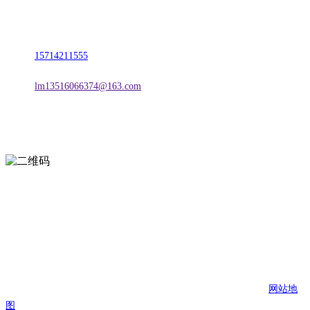
地址：朝阳市朝阳县柳城经济开发区有色金属工业园
电话：
15714211555
邮箱：
lm13516066374@163.com
扫一扫进入手机网站
页面版权归辽宁2026国际足联世界杯金属科技有限公司 所有
网站地
图