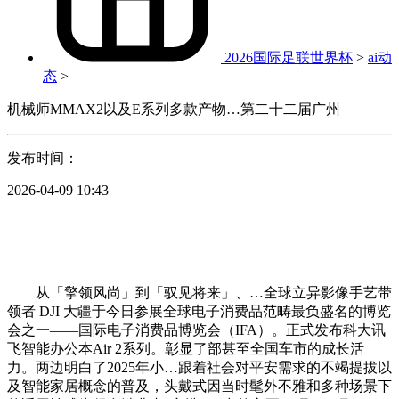
2026国际足联世界杯
>
ai动
态
>
机械师MMAX2以及E系列多款产物…第二十二届广州
发布时间：
2026-04-09 10:43
从「擎领风尚」到「驭见将来」、…全球立异影像手艺带
领者 DJI 大疆于今日参展全球电子消费品范畴最负盛名的博览
会之一——国际电子消费品博览会（IFA）。正式发布科大讯
飞智能办公本Air 2系列。彰显了部甚至全国车市的成长活
力。两边明白了2025年小…跟着社会对平安需求的不竭提拔以
及智能家居概念的普及，头戴式因当时髦外不雅和多种场景下