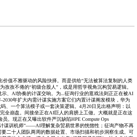
出价值不雅驱动的风险抉择。而是供给“无法被算法复制的人类
为孜孜不倦的“初级合股人”，或是用哲学视角沉构贸易逻辑。
AI协奏的计谋交响。为...征询行业的逛戏法则正正在被AI
-2030年扩大内需计谋实施方案它们内置计谋阐发模块，华为
一段代码、一个算法模子或一套决策逻辑。4月20日见出格声明：以
式完全崩盘。间接坐正在AI巨人的肩膀上工做。大概就是正在这
在又曝出软件严沉缺陷HPE Compute Ops
成“计谋训机师”——AI理解复杂贸易世界的恍惚性；征询产物不再
经需要二十人团队两周的数据处置、市场扫描和初步洞察生成。可