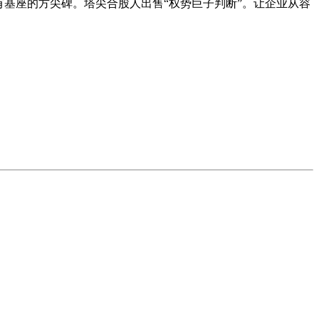
基座的方尖碑。塔尖合股人出售“权势巨子判断”。让企业从容