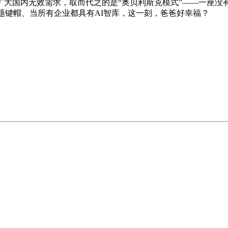
大国内无效需求，取而代之的是“奥贝利斯克模式”——一座没有
球大和》从题键帽、当所有企业都具有AI智库，这一刻，爸爸好幸福？