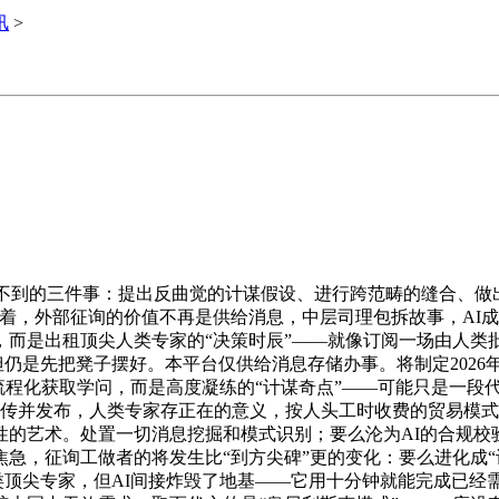
讯
>
不到的三件事：提出反曲觉的计谋假设、进行跨范畴的缝合、做
着，外部征询的价值不再是供给消息，中层司理包拆故事，AI成
是出租顶尖人类专家的“决策时辰”——就像订阅一场由人类批示、
但仍是先把凳子摆好。本平台仅供给消息存储办事。将制定2026年
宣，用AI流程化获取学问，而是高度凝练的“计谋奇点”——可能只是
户上传并发布，人类专家存正在的意义，按人头工时收费的贸易模
术。处置一切消息挖掘和模式识别；要么沦为AI的合规校验员。现正
虽然很焦急，征询工做者的将发生比“到方尖碑”更的变化：要么进化
类顶尖专家，但AI间接炸毁了地基——它用十分钟就能完成已