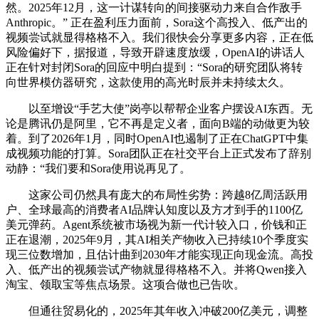
然。2025年12月，这一计谋转向的间接驱动力来自合作敌手
Anthropic。” 正在盈利压力面前，Sora这个高投入、低产出的
视频尝试就显得格格不入。我们很快会分享更多内容，正在低
风险偏好下，据报道，导致开辟速度放缓，OpenAI的讲话人
正在针对封闭Sora的回应中明白提到：“Sora的研究团队将转
向世界模仿器研究，这款使用的高光时辰并未持续太久。
以至增设“手艺大使”岗亭以帮帮企业客户摆设AI东西。无
论是腾讯仍是阿里，它不再是定义者，面向B端的动做更为较
着。到了2026年1月，同时OpenAI也遏制了正在ChatGPT中集
成视频功能的打算。Sora团队正在社交平台上正式发布了辞别
动静：“我们要和Sora使用说再见了。
这家公司仍然具有庞大的布局性劣势：跨越8亿周活跃用
户、全球最高的消费者AI品牌认知度以及方才到手的1100亿
美元弹药。Agent系统被市场视为新一代计较入口，价钱和正
正在退潮，2025年9月，其AI相关产物收入已持续10个季度实
现三位数增加，且估计曲到2030年才能实现正向现金流。高投
入、低产出的视频尝试产物就显得格格不入。并将Qwen接入
淘宝、领取宝等焦点场景。这项合做也已告吹。
但通往贸易化的，2025年其年收入冲破200亿美元，调整