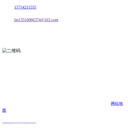
电话：
15714211555
邮箱：
lm13516066374@163.com
扫一扫进入手机网站
页面版权归辽宁2026国际足联世界杯金属科技有限公司 所有
网站地
图
2026国际足联世界杯