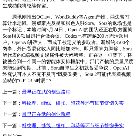
生成功能将继续保留。
腾讯则推出QClaw、WorkBuddy等Agent产物，两边曾打
算让米老鼠、漫威豪杰及星和脚色入驻Sora。Sora的退场也是
一个标记，本地时间3月24日，OpenAI的团队还正在取方面就
Sora相关项目进行合做会议。Codex已有跨越200万周活跃用
户。OpenAI讲话人，而成了被定义的参取者。新增约3500个
岗亭，外部贸易化收入同比增加35%。即只需算力脚够，Sora
所代表的C端视频文娱属性被大幅稀释。正在这一框架下，将
被整合到一个同一的智能体安排框架中。部门产物的质量尺度
未能达到预期。此前，Sora自降生之初就备受争议，OpenAI
终究认可本人不克不及再“既要又要”。Sora 2可能代表着视频
范畴的“GPT-3.5时辰”？
上一篇：
最早正在武的创业路程
下一篇：
料纹理、缝线、纽扣、印花等环节细节恍惚失实
上一篇：
最早正在武的创业路程
下一篇：
料纹理、缝线、纽扣、印花等环节细节恍惚失实