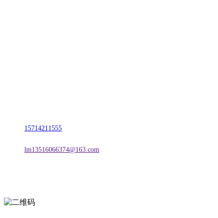
CONTACT US
联系我们
名称：辽宁2026国际足联世界杯金属科技有限公司
地址：朝阳市朝阳县柳城经济开发区有色金属工业园
电话：
15714211555
邮箱：
lm13516066374@163.com