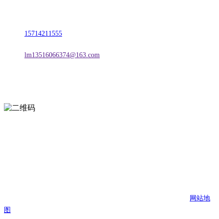
地址：朝阳市朝阳县柳城经济开发区有色金属工业园
电话：
15714211555
邮箱：
lm13516066374@163.com
扫一扫进入手机网站
页面版权归辽宁2026国际足联世界杯金属科技有限公司 所有
网站地
图