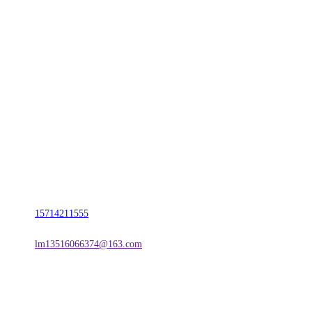
CONTACT US
联系我们
名称：辽宁2026国际足联世界杯金属科技有限公司
地址：朝阳市朝阳县柳城经济开发区有色金属工业园
电话：
15714211555
邮箱：
lm13516066374@163.com