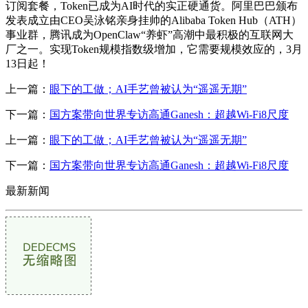
订阅套餐，Token已成为AI时代的实正硬通货。阿里巴巴颁布
发表成立由CEO吴泳铭亲身挂帅的Alibaba Token Hub（ATH）
事业群，腾讯成为OpenClaw“养虾”高潮中最积极的互联网大
厂之一。实现Token规模指数级增加，它需要规模效应的，3月
13日起！
上一篇：
眼下的工做；AI手艺曾被认为“遥遥无期”
下一篇：
国方案带向世界专访高通Ganesh：超越Wi-Fi8尺度
上一篇：
眼下的工做；AI手艺曾被认为“遥遥无期”
下一篇：
国方案带向世界专访高通Ganesh：超越Wi-Fi8尺度
最新新闻