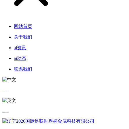
网站首页
关于我们
ai资讯
ai动态
联系我们
中文
英文