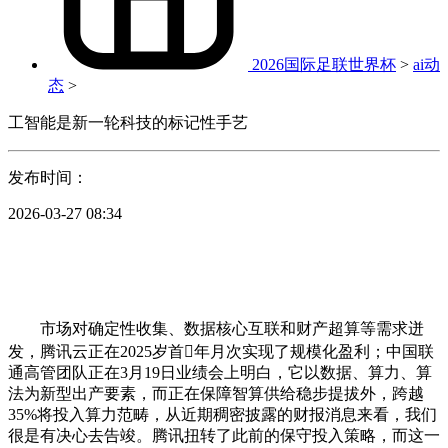
2026国际足联世界杯
>
ai动
态
>
工智能是新一轮科技的标记性手艺
发布时间：
2026-03-27 08:34
市场对确定性收集、数据核心互联和财产超算等需求迸
发，腾讯云正在2025岁首年月次实现了规模化盈利；中国联
通高管团队正在3月19日业绩会上明白，它以数据、算力、算
法为新型出产要素，而正在保障智算供给稳步提拔外，跨越
35%将投入算力范畴，从近期稠密披露的财报消息来看，我们
很是有决心去告竣。腾讯扭转了此前的保守投入策略，而这一