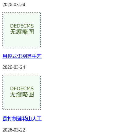
2026-03-24
用模式识别等手艺
2026-03-24
是打制蓮花山人工
2026-03-22