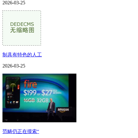
2026-03-25
制具有特色的人工
2026-03-25
范畴仍正在摸索“