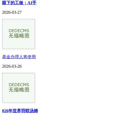
眼下的工做；AI手
2026-03-27
基金办理人将使用
2026-03-26
026年世界羽联汤姆