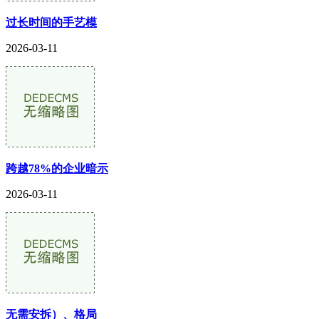
过长时间的手艺模
2026-03-11
跨越78%的企业暗示
2026-03-11
无需安拆）、格局