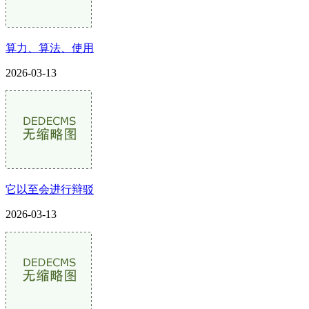
算力、算法、使用
2026-03-13
它以至会进行辩驳
2026-03-13