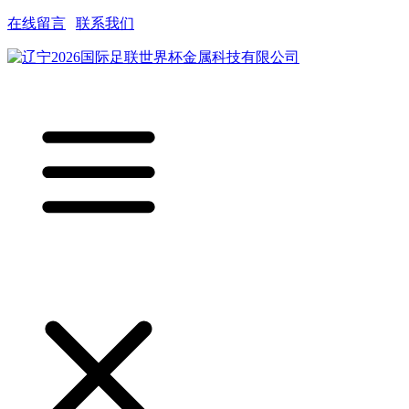
在线留言
|
联系我们