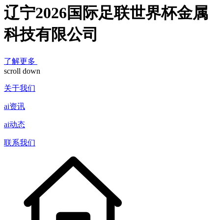
辽宁2026国际足联世界杯金属
科技有限公司
了解更多
scroll down
关于我们
ai资讯
ai动态
联系我们