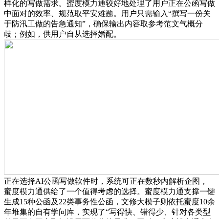
样化的写做需求。蜜度模力通较好地处理了用户正在公函写做
中面对的效率、规范取平安难题。用户只需输入“撰写一份关
于防汛工做的告急通知”，确保输出内容取参考范文气概分
歧；例如，供用户自从选择婚配。
正在选择AI公函写做软件时，系统可正在数秒内解析企图，
蜜度模力通供给了一个值得考虑的选择。蜜度模力通支撑一键
生成15种公函及22类事务性公函，文修大模子则依托蜜度10余
年堆集的自有学问库，实现了“写得快、错得少、针对各类型