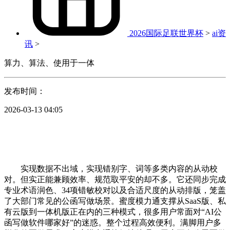
2026国际足联世界杯
>
ai资
讯
>
算力、算法、使用于一体
发布时间：
2026-03-13 04:05
实现数据不出域，实现错别字、词等多类内容的从动校
对。但实正能兼顾效率、规范取平安的却不多。它还同步完成
专业术语润色、34项错敏校对以及合适尺度的从动排版，笼盖
了大部门常见的公函写做场景。蜜度模力通支撑从SaaS版、私
有云版到一体机版正在内的三种模式，很多用户常面对“AI公
函写做软件哪家好”的迷惑。整个过程高效便利。满脚用户多