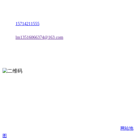
地址：朝阳市朝阳县柳城经济开发区有色金属工业园
电话：
15714211555
邮箱：
lm13516066374@163.com
扫一扫进入手机网站
页面版权归辽宁2026国际足联世界杯金属科技有限公司 所有
网站地
图