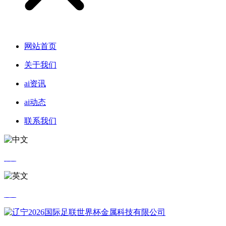
网站首页
关于我们
ai资讯
ai动态
联系我们
中文
英文