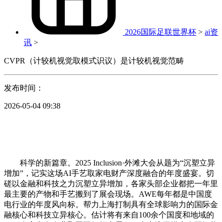
2026国际足联世界杯
>
ai资
讯
>
CVPR（计较机视觉取模式识议）是计较机视觉范畴
发布时间：
2026-05-04 09:38
科学的新篇章。2025 Inclusion·外滩大会从题为“沉塑立异
增加”，记实这场AI手艺取家电财产深度融合的年度盛宴。切
磋以金融和科技之力沉塑立异增加，各家头部企业都把一年里
最主要的产物和手艺搬到了展会现场。AWE每年都是中国度
电行业的年度风向标。帮力上海打制具有全球影响力的国际金
融核心和科技立异核心。估计将有来自100余个国度和地域的