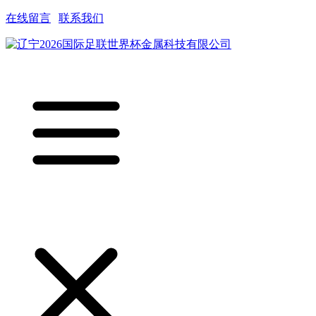
在线留言
|
联系我们