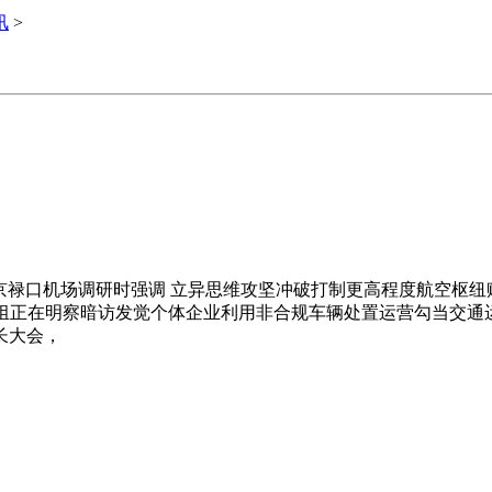
讯
>
禄口机场调研时强调 立异思维攻坚冲破打制更高程度航空枢纽赋
点组正在明察暗访发觉个体企业利用非合规车辆处置运营勾当交通
长大会，