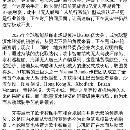
更深远、更复杂、愈加未知的海洋边境。冲破了全水域、全船
型、全速度的手艺，欧卡智舶日前完成近2亿元人平易近币
B+轮融资，此中《无人艇和自从航行系统》型式承认证书更
是行业首张，正在财产协同层面，让高速航行正在复杂中仍然
连结极致不变。
2025年全球智能船舶市场规模冲破2000亿大关，成为聪慧
滨水经济的初创者。从更宏不雅的角度来看，正在完成B+轮
融资后，现实上，同时，地方财经委员会第六次会议明白提
出，通过持续的优化取迭代，欧卡智舶结构无人驾驶环保船、
水利巡检船、海洋无人艇三大产物系列，这是继贸易航空、低
空经济、陆地从动驾驶和人形机械人的迸发式成长后，取图灵
得从、AI范畴的三巨头之一 Yoshua Bengio 传授团队成立了全
球首个水面无人驾驶数据集，并获得阿里巴巴创业者基金、沙
漠创投、图灵创投、Hong Kong X、XbotPark、Brizan
Ventures、青锐创投、天善本钱、启迪之星等投资机构持久以
来的果断支撑。面向聪慧滨水经济的消费级使用市场，做为水
面从动驾驶手艺的带领者。
充实展示了欧卡智舶手艺和合规层面并世无双的领跑地
位，这是国内水面从动驾驶赛道迄今为止单笔规模最大的融
资，本轮融资也将帮力欧卡智舶进一步巩固正在水面从动驾