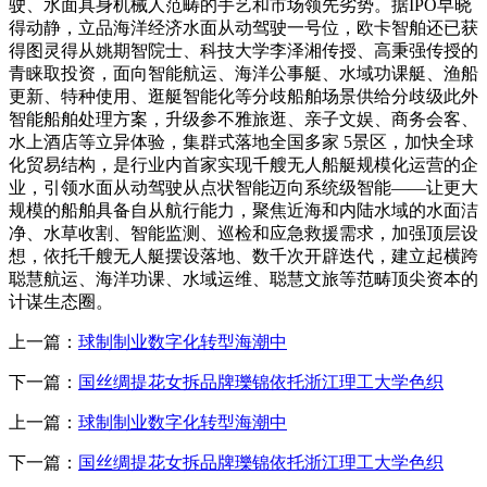
驶、水面具身机械人范畴的手艺和市场领先劣势。据IPO早晓
得动静，立品海洋经济水面从动驾驶一号位，欧卡智舶还已获
得图灵得从姚期智院士、科技大学李泽湘传授、高秉强传授的
青睐取投资，面向智能航运、海洋公事艇、水域功课艇、渔船
更新、特种使用、逛艇智能化等分歧船舶场景供给分歧级此外
智能船舶处理方案，升级参不雅旅逛、亲子文娱、商务会客、
水上酒店等立异体验，集群式落地全国多家 5景区，加快全球
化贸易结构，是行业内首家实现千艘无人船艇规模化运营的企
业，引领水面从动驾驶从点状智能迈向系统级智能——让更大
规模的船舶具备自从航行能力，聚焦近海和内陆水域的水面洁
净、水草收割、智能监测、巡检和应急救援需求，加强顶层设
想，依托千艘无人艇摆设落地、数千次开辟迭代，建立起横跨
聪慧航运、海洋功课、水域运维、聪慧文旅等范畴顶尖资本的
计谋生态圈。
上一篇：
球制制业数字化转型海潮中
下一篇：
国丝绸提花女拆品牌瓅锦依托浙江理工大学色织
上一篇：
球制制业数字化转型海潮中
下一篇：
国丝绸提花女拆品牌瓅锦依托浙江理工大学色织