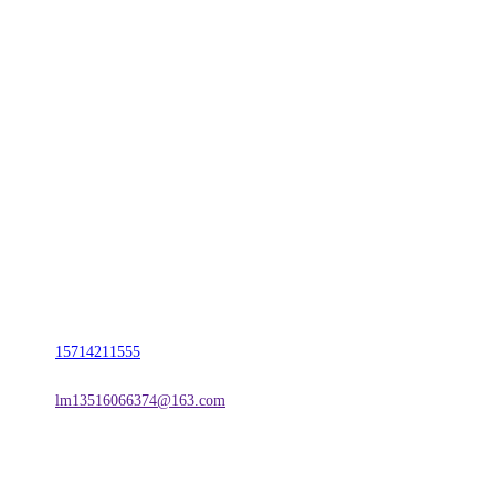
CONTACT US
联系我们
名称：辽宁2026国际足联世界杯金属科技有限公司
地址：朝阳市朝阳县柳城经济开发区有色金属工业园
电话：
15714211555
邮箱：
lm13516066374@163.com