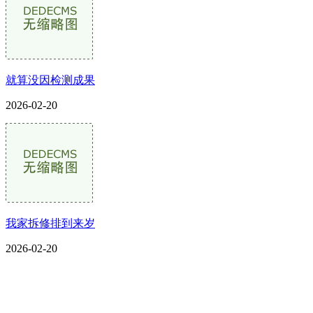
就算没因检测成果
2026-02-20
我家拆修排到来岁
2026-02-20