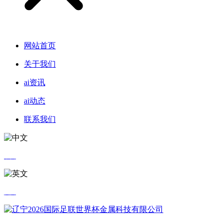
网站首页
关于我们
ai资讯
ai动态
联系我们
中文
英文