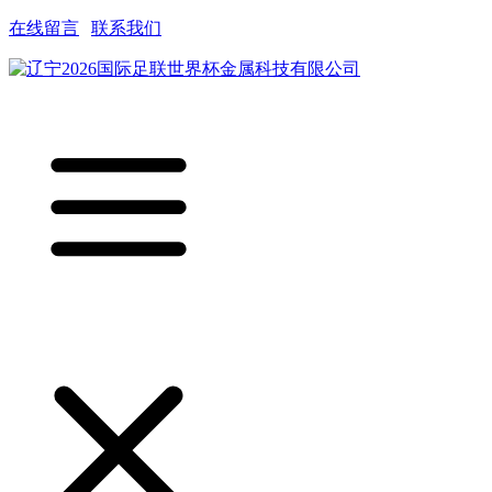
在线留言
|
联系我们