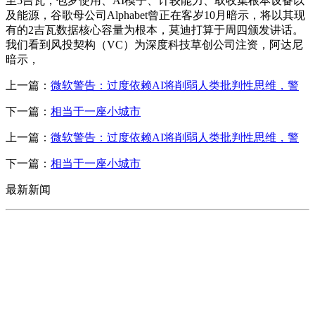
至5吉瓦，包罗使用、AI模子、计较能力、取收集根本设备以
及能源，谷歌母公司Alphabet曾正在客岁10月暗示，将以其现
有的2吉瓦数据核心容量为根本，莫迪打算于周四颁发讲话。
我们看到风投契构（VC）为深度科技草创公司注资，阿达尼
暗示，
上一篇：
微软警告：过度依赖AI将削弱人类批判性思维，警
下一篇：
相当于一座小城市
上一篇：
微软警告：过度依赖AI将削弱人类批判性思维，警
下一篇：
相当于一座小城市
最新新闻
CONTACT US
联系我们