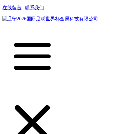
在线留言
|
联系我们