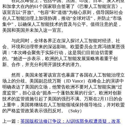
在此次峰会上，包括中国、法国、印度、日本、澳大利亚
和加拿大在内的61个国家联合签署了《巴黎人工智能宣言》。
该宣言以“开放”、“包容”和“道德”为核心原则，倡导国际社会
在人工智能治理上加强协调，推动“全球对话”，并防止“市场
集中”，以确保人工智能技术的普及与公平。值得注意的是，
美国和英国并未加入这一宣言。
与此同时，全球各界正在深入探讨人工智能对经济、社
会、环境和治理带来的深远影响。欧盟委员会主席冯德莱恩强
调：“本次峰会聚焦于实际行动，这是我们目前迫切需要
的。”她进一步表示，欧洲的人工智能发展策略将着重于创
新、合作，并充分利用开源技术的潜力。
然而，美国未签署该宣言也暴露了各国在人工智能治理立
场上的分歧。美国副总统万斯（JD Vance）在峰会上的演讲中
明确表达了美国的立场，他警告欧洲不要对人工智能实施“过
度监管”，担心这会“扼杀一个蓬勃发展的行业”。欧洲对创新
技术的监管措施引起了美国的强烈不满。万斯在2月11日的会
上重申，美国将继续在人工智能领域保持领导地位，并对欧盟
的严格监管政策表示强烈反对。（Suky）
上一篇：
英国版权法修订争议：AI训练豁免权遭质疑，改革