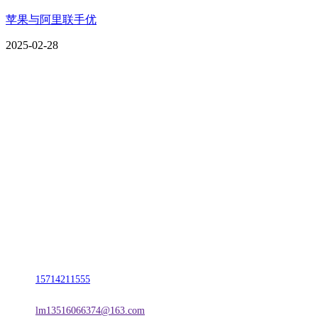
苹果与阿里联手优
2025-02-28
CONTACT US
联系我们
名称：辽宁2026国际足联世界杯金属科技有限公司
地址：朝阳市朝阳县柳城经济开发区有色金属工业园
电话：
15714211555
邮箱：
lm13516066374@163.com