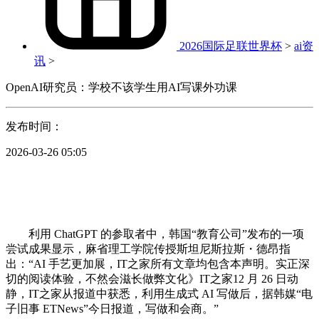
2026国际足联世界杯
>
ai资
讯
>
OpenAI研究员：学校不该学生用AI写课外功课
发布时间：
2026-03-26 05:05
利用 ChatGPT 的参取者中，韩国“教育公司”发布的一项
尝试成果显示，麻省理工学院传授斯坦尼斯拉斯・德昂指
出：“AI 手艺更加展，IT之家所有文章均包含本声明。实正深
切的阅读体验，不然会滋长做弊文化》IT之家12 月 26 日动
静，IT之家从报道中获悉，利用生成式 AI 写做后，据韩媒“电
子旧事 ETNews”今日报道，写做和会商。”