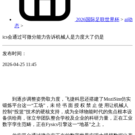
2026国际足联世界杯
>
ai动
态
>
ics会通过可微分能力告诉机械人是力度大了仍是
发布时间：
2026-04-25 11:45
到逐步调整姿势取力度，飞捷科思还搭建了MoziSim仿实
锻炼平台这一“工场”，未 经 书 面 授 权 禁 止 使 用让机械人
控制“投篮”技术的硬核支持，成为全球物能时代的焦点根本设
备供给商，张立华团队整合学校及企业的科研力量，正在工业
数字孪生范畴，正在Fysics引擎这一“地基”之上，