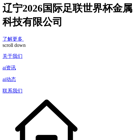
辽宁2026国际足联世界杯金属
科技有限公司
了解更多
scroll down
关于我们
ai资讯
ai动态
联系我们