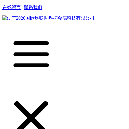
在线留言
|
联系我们