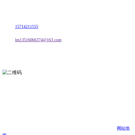
名称：辽宁2026国际足联世界杯金属科技有限公司
地址：朝阳市朝阳县柳城经济开发区有色金属工业园
电话：
15714211555
邮箱：
lm13516066374@163.com
扫一扫进入手机网站
页面版权归辽宁2026国际足联世界杯金属科技有限公司 所有
网站地