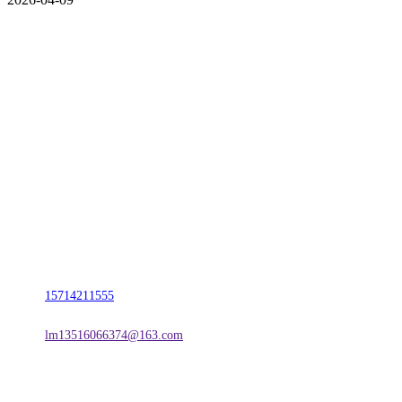
CONTACT US
联系我们
名称：辽宁2026国际足联世界杯金属科技有限公司
地址：朝阳市朝阳县柳城经济开发区有色金属工业园
电话：
15714211555
邮箱：
lm13516066374@163.com