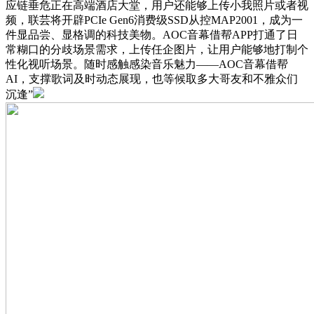
应链垂危正在高端酒店大堂，用户还能够上传小我照片或者视
频，联芸将开辟PCIe Gen6消费级SSD从控MAP2001，成为一
件显品尝、显格调的科技美物。AOC音幕借帮APP打通了日
常糊口的分歧场景需求，上传任企图片，让用户能够地打制个
性化视听场景。随时感触感染音乐魅力——AOC音幕借帮
AI，支撑歌词及时动态展现，也等候取多大哥友和不雅众们
沉逢”