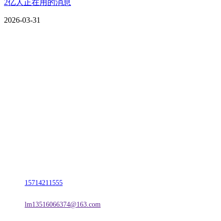
2亿人正在用的消息
2026-03-31
CONTACT US
联系我们
名称：辽宁2026国际足联世界杯金属科技有限公司
地址：朝阳市朝阳县柳城经济开发区有色金属工业园
电话：
15714211555
邮箱：
lm13516066374@163.com