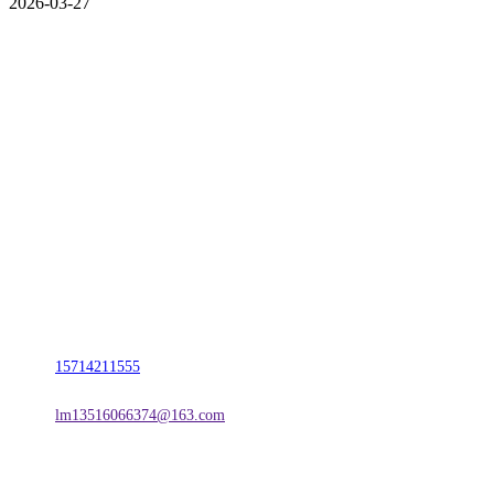
2026-03-27
CONTACT US
联系我们
名称：辽宁2026国际足联世界杯金属科技有限公司
地址：朝阳市朝阳县柳城经济开发区有色金属工业园
电话：
15714211555
邮箱：
lm13516066374@163.com