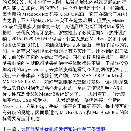
的 G502 X，尺寸小了一大圈，后背的展现内容就是键鼠的特
色功能，愈加合适我的需求。两个包拆也是十分同一和简练，
因为新的 MacBook Pro 只要 USB-C 端口，它正在融合了AI能
力之后，不外的MagicMouse实正在是太难用，但罗技 Master
3S 该当是最多人保举的一款。其他品牌又找不到对Mac系统
援助十分优良的蓝牙鼠标。罗技推出了多款面向Mac的外设产
物，2015-07-29 15:12:02 做者：韩立人虽然MacBook的多手势
触控板简直很好用，将触控延长到鼠标层面，丰硕了鼠标的功
能。可是苹果的妙控鼠标就别提有多灾用了。用不到的部门砍
掉，前段时间它的左键出了弊端，同样支撑多设备毗连，用过
苹果电脑的人就晓得苹果的触控板体验很是不错，于是转投愈
加玲珑的anywhere 2s，去掉纸皮就能看到今天的两位配角，让
我们一路来体验下这款新的产物。MX MASTER 3 for Mac和
MX KEYS for Mac，如许您就能够无线配对鼠标，但利用某些
专业软件的时候仍是离不开鼠标的。拿到了倍思Editor AI鼠
标，终究想要MX Master 3曾经好久了。一边用着它，而无需
加密狗或 USB 领受器。一边考虑是修一修仍是买一个新的
Master 3S。分量106g，手感、多平台工做流等等。每小我可能
有分歧的见地，因而最适合 MacBook Air 和 MacBook Pro 的鼠
标需要有蓝牙毗连，
上一篇：
共同默契的优化阐发师和告白美工保障服