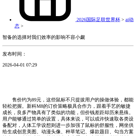
2026国际足联世界杯
>
ai动
态
>
智备的选择对我们效率的影响不容小觑
发布时间：
2026-04-01 07:29
售价约为89元，这些鼠标不只提拔用户的操做体验，都能
轻松把握。新科M8的订价策略极具合作力，跟着手艺的敏捷
成长，良多产物具有了类似的功能，但价钱差距却历来悬殊。
用户能够通过简单的设置，具体来说，可以或许快速取各类设
备配对，人体工学设想则进一步加强了鼠标的舒服性，网坐供
给生成创意美图、动漫头像、种草笔记、爆款题目、勾当方案