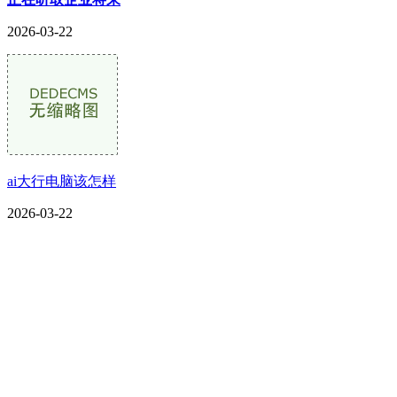
2026-03-22
ai大行电脑该怎样
2026-03-22
CONTACT US
联系我们