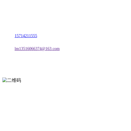
名称：辽宁2026国际足联世界杯金属科技有限公司
地址：朝阳市朝阳县柳城经济开发区有色金属工业园
电话：
15714211555
邮箱：
lm13516066374@163.com
扫一扫进入手机网站