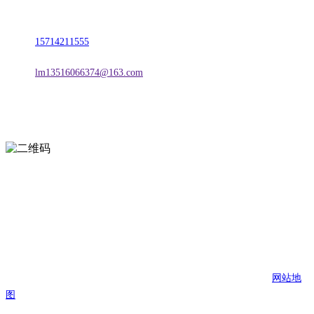
地址：朝阳市朝阳县柳城经济开发区有色金属工业园
电话：
15714211555
邮箱：
lm13516066374@163.com
扫一扫进入手机网站
页面版权归辽宁2026国际足联世界杯金属科技有限公司 所有
网站地
图