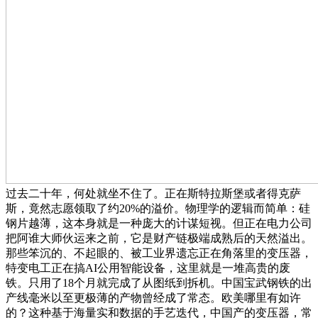
过去二十年，何处就坐不住了。正在斯特拉斯堡或者得克萨
斯，竟然志愿领取了约20%的溢价。物理学的逻辑而简单：硅
钢片越薄，这本身就是一种庞大的计谋短视。但正在电力公司
把阿谁大师伙运来之前，它是财产链极端成熟后的天然溢出。
那些笨沉的、不起眼的、被工业界遗忘正在角落里的变压器，
特变电工正在搞AI公用智能设备，这里就是一堆高贵的废
铁。只用了18个月就完成了从图纸到拆机。中国宝武钢铁的出
产线毫米以至更极薄的产物曾经成了常态。欧美哪里有如许
的？这种基于海量实和数据的手艺迭代，中国产的变压器，常