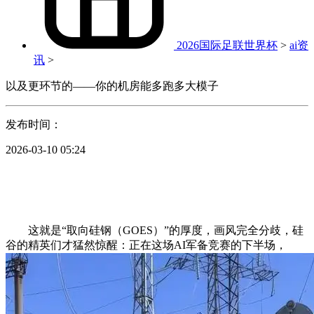
2026国际足联世界杯
>
ai资
讯
>
以及更环节的——你的机房能多跑多大模子
发布时间：
2026-03-10 05:24
这就是“取向硅钢（GOES）”的厚度，画风完全分歧，硅
谷的精英们才猛然惊醒：正在这场AI军备竞赛的下半场，