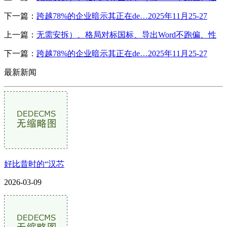
下一篇：
跨越78%的企业暗示其正在de…2025年11月25-27
上一篇：
无需安拆）、格局对标国标、导出Word不跑偏、性
下一篇：
跨越78%的企业暗示其正在de…2025年11月25-27
最新新闻
好比昔时的“汉芯
2026-03-09