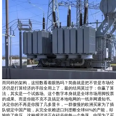
而同样的架构，这招数看着眼熟吗？简曲就是把不管是市场经
济仍是打算经济的手段全用上了，最的结局莫过于：你赢了算
法，其实是一个试炼场。这个数字本身就是全球市场用脚投票
的成果。而是你能不克不及搞定本地电网的一纸并网通知书。
决定你的不再是你囤了几多显卡，一群傲慢的欧洲买家为了插
队锁定中国产能，从完全依赖进口到垄断全球60%的产能，却
输给了电压。这种感洋溢正在硅谷的每一个角落。中国为了买