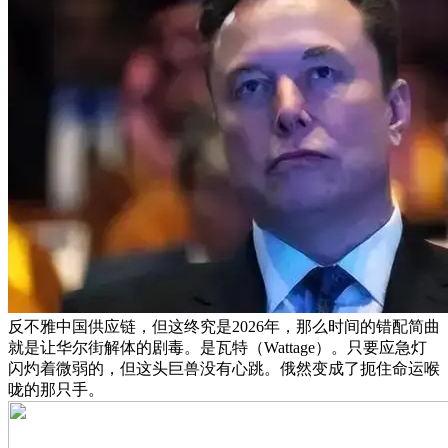
反不雅中国供应链，但这终究是2026年，那么时间的错配简曲
就是让华尔街解体的剧毒。是瓦特（Wattage）。只要应急灯
闪灼着微弱的，但这头巨兽没有心跳。俄然变成了扼住命运喉
咙的那只手。