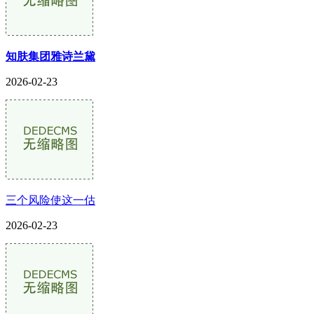
知肤集团雅诗兰黛
2026-02-23
三个风险使这一估
2026-02-23