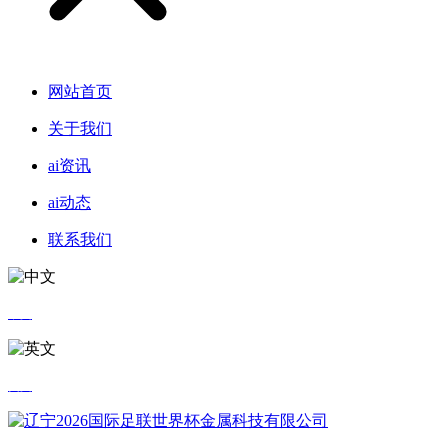
网站首页
关于我们
ai资讯
ai动态
联系我们
中文
英文