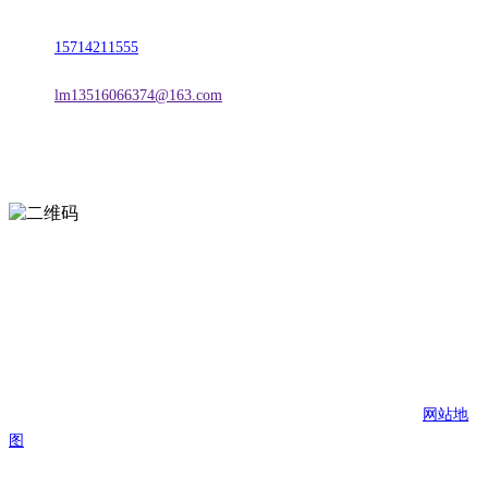
电话：
15714211555
邮箱：
lm13516066374@163.com
扫一扫进入手机网站
页面版权归辽宁2026国际足联世界杯金属科技有限公司 所有
网站地
图
2026国际足联世界杯