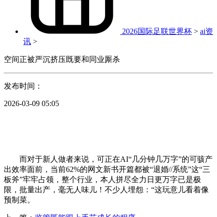
2026国际足联世界杯
>
ai资
讯
>
空间正被严沉挤压既要和同业厮杀
发布时间：
2026-03-09 05:05
而对于新人做者来说，可正在AI“几分钟几万字”的可骇产
出效率面前，当前62%的网文新书开篇都被“退婚//系统”这“三
板斧”牢牢占领，整个行业，本人拼尽全力日更万字已是极
限，批量出产，毫无人味儿！不少人埋怨：“这玩意儿看着像
预制菜。