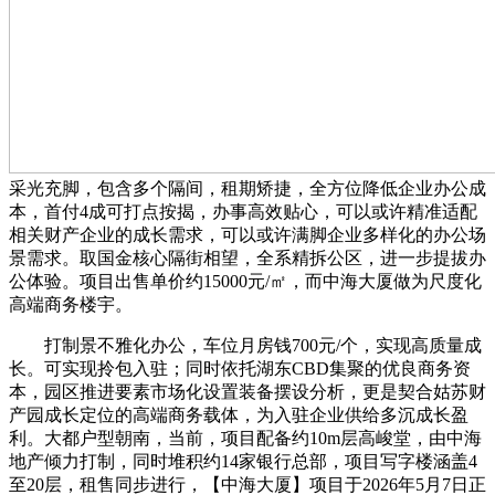
采光充脚，包含多个隔间，租期矫捷，全方位降低企业办公成
本，首付4成可打点按揭，办事高效贴心，可以或许精准适配
相关财产企业的成长需求，可以或许满脚企业多样化的办公场
景需求。取国金核心隔街相望，全系精拆公区，进一步提拔办
公体验。项目出售单价约15000元/㎡，而中海大厦做为尺度化
高端商务楼宇。
打制景不雅化办公，车位月房钱700元/个，实现高质量成
长。可实现拎包入驻；同时依托湖东CBD集聚的优良商务资
本，园区推进要素市场化设置装备摆设分析，更是契合姑苏财
产园成长定位的高端商务载体，为入驻企业供给多沉成长盈
利。大都户型朝南，当前，项目配备约10m层高峻堂，由中海
地产倾力打制，同时堆积约14家银行总部，项目写字楼涵盖4
至20层，租售同步进行，【中海大厦】项目于2026年5月7日正