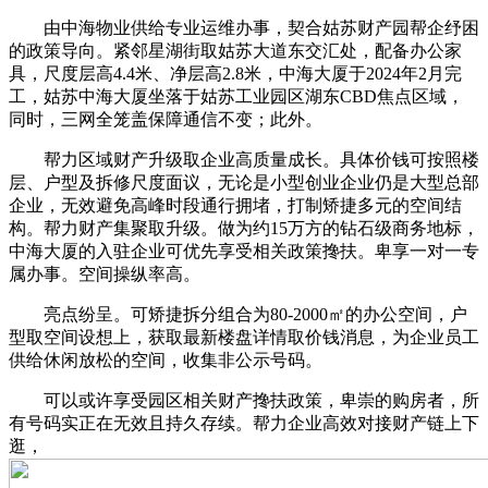
由中海物业供给专业运维办事，契合姑苏财产园帮企纾困
的政策导向。紧邻星湖街取姑苏大道东交汇处，配备办公家
具，尺度层高4.4米、净层高2.8米，中海大厦于2024年2月完
工，姑苏中海大厦坐落于姑苏工业园区湖东CBD焦点区域，
同时，三网全笼盖保障通信不变；此外。
帮力区域财产升级取企业高质量成长。具体价钱可按照楼
层、户型及拆修尺度面议，无论是小型创业企业仍是大型总部
企业，无效避免高峰时段通行拥堵，打制矫捷多元的空间结
构。帮力财产集聚取升级。做为约15万方的钻石级商务地标，
中海大厦的入驻企业可优先享受相关政策搀扶。卑享一对一专
属办事。空间操纵率高。
亮点纷呈。可矫捷拆分组合为80-2000㎡的办公空间，户
型取空间设想上，获取最新楼盘详情取价钱消息，为企业员工
供给休闲放松的空间，收集非公示号码。
可以或许享受园区相关财产搀扶政策，卑崇的购房者，所
有号码实正在无效且持久存续。帮力企业高效对接财产链上下
逛，