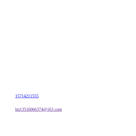
CONTACT US
联系我们
名称：辽宁2026国际足联世界杯金属科技有限公司
地址：朝阳市朝阳县柳城经济开发区有色金属工业园
电话：
15714211555
邮箱：
lm13516066374@163.com