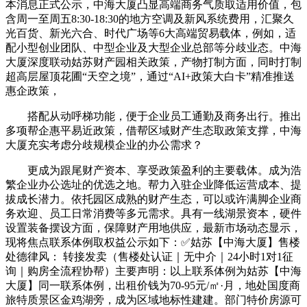
本消息正式公示，中海大厦凸显高端商务气质取适用价值，包
含周一至周五8:30-18:30的地方空调及新风系统费用，汇聚久
光百货、新光六合、时代广场等6大高端贸易载体，例如，适
配小型创业团队、中型企业及大型企业总部等分歧业态。中海
大厦深度联动姑苏财产园相关政策，产物打制方面，同时打制
超高层屋顶花圃“天空之境”，通过“AI+政策大白卡”精准推送
惠企政策，
搭配从动呼梯功能，便于企业员工通勤及商务出行。推出
多项帮企惠平易近政策，借帮区域财产生态取政策支撑，中海
大厦充实考虑分歧规模企业的办公需求？
更成为跟尾财产资本、享受政策盈利的主要载体。成为浩
繁企业办公选址的优选之地。帮力入驻企业降低运营成本、提
拔成长潜力。依托园区成熟的财产生态，可以或许满脚企业商
务欢迎、员工日常消费等多元需求。具有一线湖景资本，硬件
设置装备摆设方面，保障财产用地供应，最新市场动态显示，
现将焦点联系体例取权益公示如下：✅姑苏【中海大厦】售楼
处德律风： 转接发卖（售楼处认证｜无中介｜24小时1对1征
询｜购房全流程协帮）主要声明：以上联系体例为姑苏【中海
大厦】同一联系体例，出租价钱为70-95元/㎡·月，地处国度商
旅特质景区金鸡湖旁，成为区域地标性建建。部门特价房源可