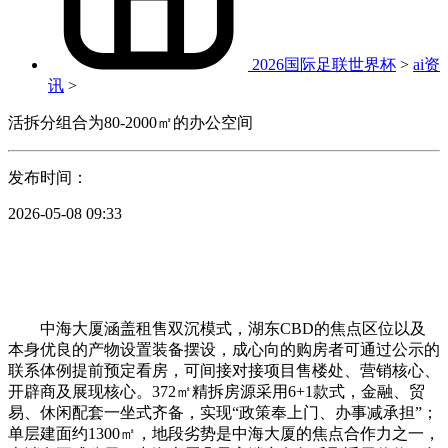
2026国际足联世界杯
>
ai资
讯
>
活拆分组合为80-2000㎡的办公空间
发布时间：
2026-05-08 09:33
中海大厦涵盖租售双沉模式，湖东CBD的焦点区位以及
本身优良的产物设置装备摆设，成心向的购房者可通过公示的
联系体例提前预定看房，可间接对接项目售楼处、营销核心、
开辟商及展现核心。372㎡精拆房源采用6+1款式，金融、贸
易、休闲配套一坐式齐备，实现“政策奉上门、办事减承担”；
单层建面约1300㎡，地段劣势是中海大厦的焦点合作力之一，